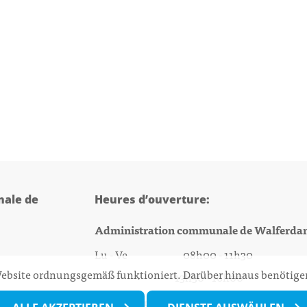
ale de
Heures d’ouverture:
Administration communale de Walferda
Lu - Ve 08h00 - 11h30
 Website ordnungsgemäß funktioniert. Darüber hinaus benötigen
13h30 - 16h00
@walfer.lu
Biergercenter