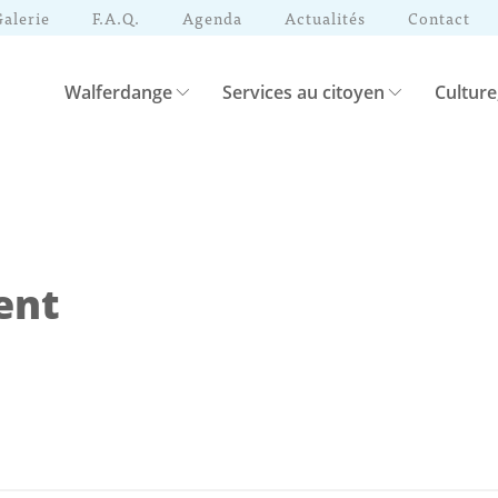
Galerie
F.A.Q.
Agenda
Actualités
Contact
Walferdange
Services au citoyen
Culture
ent