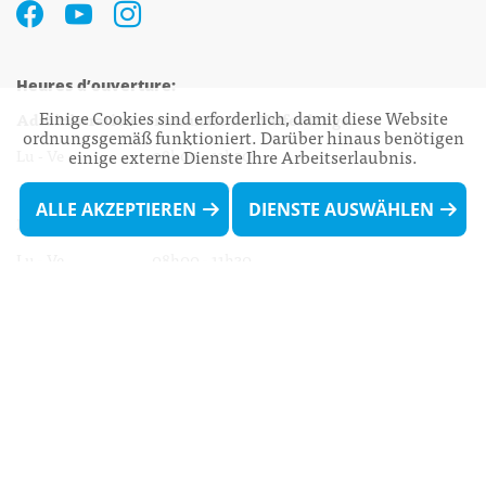
Heures d’ouverture:
Einige Cookies sind erforderlich, damit diese Website
Administration communale de Walferdange
ordnungsgemäß funktioniert. Darüber hinaus benötigen
Lu - Ve 08h00 - 11h30
einige externe Dienste Ihre Arbeitserlaubnis.
13h30 - 16h00
ALLE AKZEPTIEREN
DIENSTE AUSWÄHLEN
Biergercenter
Lu - Ve 08h00 - 11h30
13h30 - 16h00
Le mardi après-midi et le vendredi après-
midi uniquement sur Rdv.
Nocturne :
Mercredi de 16h00 - 18h45 uniquement sur Rdv
(prise de Rdv possible jusqu'à mardi 11h30).