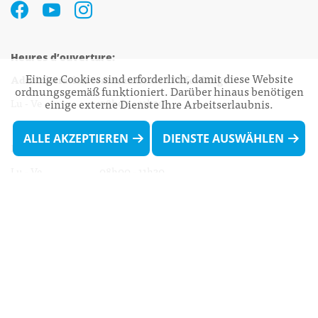
Heures d’ouverture:
Einige Cookies sind erforderlich, damit diese Website
Administration communale de Walferdange
ordnungsgemäß funktioniert. Darüber hinaus benötigen
einige externe Dienste Ihre Arbeitserlaubnis.
Lu - Ve 08h00 - 11h30
13h30 - 16h00
ALLE AKZEPTIEREN
DIENSTE AUSWÄHLEN
Biergercenter
Lu - Ve 08h00 - 11h30
13h30 - 16h00
Le mardi après-midi et le vendredi après-
midi uniquement sur Rdv.
Nocturne :
Mercredi de 16h00 - 18h45 uniquement sur Rdv
(prise de Rdv possible jusqu'à mardi 11h30).