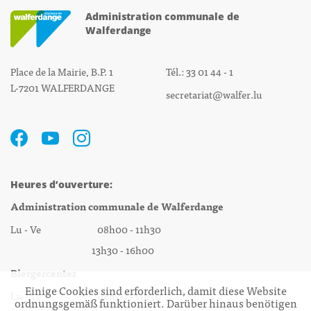
Administration communale de
Walferdange
Place de la Mairie, B.P. 1
Tél.: 33 01 44 - 1
L-7201 WALFERDANGE
secretariat@walfer.lu
Heures d’ouverture:
Administration communale de Walferdange
Lu - Ve 08h00 - 11h30
13h30 - 16h00
Biergercenter
Einige Cookies sind erforderlich, damit diese Website
Lu - Ve 08h00 - 11h30
ordnungsgemäß funktioniert. Darüber hinaus benötigen