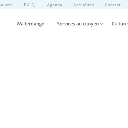
Galerie
F.A.Q.
Agenda
Actualités
Contact
Walferdange
Services au citoyen
Culture