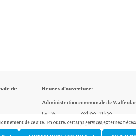
ale de
Heures d’ouverture:
Administration communale de Walferda
Lu - Ve 08h00 - 11h30
ionnement de ce site. En outre, certains services externes néces
13h30 - 16h00
@walfer.lu
Biergercenter