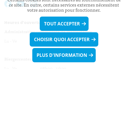
ce site. En outre, certains services externes nécessitent
votre autorisation pour fonctionner.
Heures d’ouverture:
TOUT ACCEPTER
Administration communale de Walferdange
CHOISIR QUOI ACCEPTER
Lu - Ve 08h00 - 11h30
13h30 - 16h00
PLUS D'INFORMATION
Biergercenter
Lu - Ve 08h00 - 11h30
13h30 - 16h00
Le mardi après-midi et le vendredi après-
midi uniquement sur Rdv.
Nocturne :
Mercredi de 16h00 - 18h45 uniquement sur Rdv
(prise de Rdv possible jusqu'à mardi 11h30).