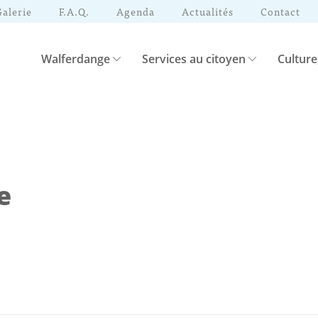
Galerie
F.A.Q.
Agenda
Actualités
Contact
Walferdange
Services au citoyen
Culture
e