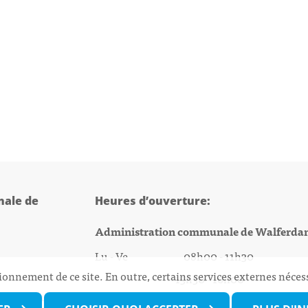
ale de
Heures d’ouverture:
Administration communale de Walferda
Lu - Ve 08h00 - 11h30
ionnement de ce site. En outre, certains services externes néces
13h30 - 16h00
@walfer.lu
Biergercenter