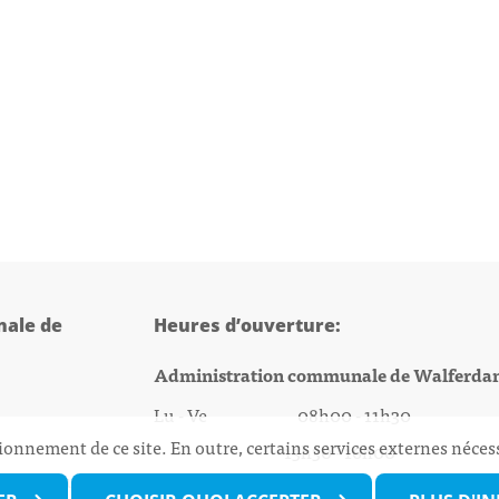
ale de
Heures d’ouverture:
Administration communale de Walferda
Lu - Ve 08h00 - 11h30
ionnement de ce site. En outre, certains services externes néces
13h30 - 16h00
@walfer.lu
Biergercenter