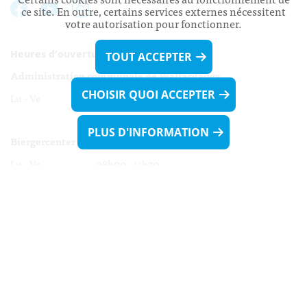
ce site. En outre, certains services externes nécessitent
votre autorisation pour fonctionner.
Heures d’ouverture:
TOUT ACCEPTER
Administration communale de Walferdange
CHOISIR QUOI ACCEPTER
Lu - Ve 08h00 - 11h30
13h30 - 16h00
PLUS D'INFORMATION
Biergercenter
Lu - Ve 08h00 - 11h30
13h30 - 16h00
Le mardi après-midi et le vendredi après-
midi uniquement sur Rdv.
Nocturne :
Mercredi de 16h00 - 18h45 uniquement sur Rdv
(prise de Rdv possible jusqu'à mardi 11h30).