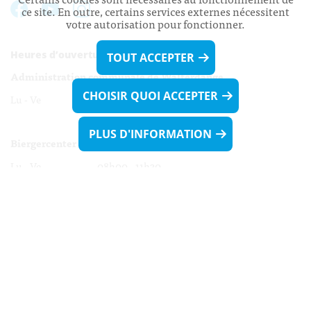
ce site. En outre, certains services externes nécessitent
votre autorisation pour fonctionner.
Heures d’ouverture:
TOUT ACCEPTER
Administration communale de Walferdange
CHOISIR QUOI ACCEPTER
Lu - Ve 08h00 - 11h30
13h30 - 16h00
PLUS D'INFORMATION
Biergercenter
Lu - Ve 08h00 - 11h30
13h30 - 16h00
Le mardi après-midi et le vendredi après-
midi uniquement sur Rdv.
Nocturne :
Mercredi de 16h00 - 18h45 uniquement sur Rdv
(prise de Rdv possible jusqu'à mardi 11h30).