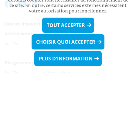
ce site. En outre, certains services externes nécessitent
votre autorisation pour fonctionner.
Heures d’ouverture:
TOUT ACCEPTER
Administration communale de Walferdange
CHOISIR QUOI ACCEPTER
Lu - Ve 08h00 - 11h30
13h30 - 16h00
PLUS D'INFORMATION
Biergercenter
Lu - Ve 08h00 - 11h30
13h30 - 16h00
Le mardi après-midi et le vendredi après-
midi uniquement sur Rdv.
Nocturne :
Mercredi de 16h00 - 18h45 uniquement sur Rdv
(prise de Rdv possible jusqu'à mardi 11h30).