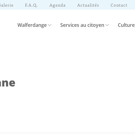
Galerie
F.A.Q.
Agenda
Actualités
Contact
Walferdange
Services au citoyen
Culture
nne