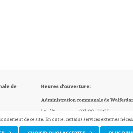
ale de
Heures d’ouverture:
Administration communale de Walferda
Lu - Ve 08h00 - 11h30
ionnement de ce site. En outre, certains services externes néces
13h30 - 16h00
@walfer.lu
Biergercenter