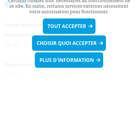
Certains cookies sont nécessaires au fonctionnement de
ce site. En outre, certains services externes nécessitent
votre autorisation pour fonctionner.
Heures d’ouverture:
TOUT ACCEPTER
Administration communale de Walferdange
CHOISIR QUOI ACCEPTER
Lu - Ve 08h00 - 11h30
13h30 - 16h00
PLUS D'INFORMATION
Biergercenter
Lu - Ve 08h00 - 11h30
13h30 - 16h00
Le mardi après-midi et le vendredi après-
midi uniquement sur Rdv.
Nocturne :
Mercredi de 16h00 - 18h45 uniquement sur Rdv
(prise de Rdv possible jusqu'à mardi 11h30).