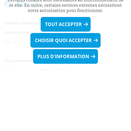
ce site. En outre, certains services externes nécessitent
votre autorisation pour fonctionner.
Heures d’ouverture:
TOUT ACCEPTER
Administration communale de Walferdange
CHOISIR QUOI ACCEPTER
Lu - Ve 08h00 - 11h30
13h30 - 16h00
PLUS D'INFORMATION
Biergercenter
Lu - Ve 08h00 - 11h30
13h30 - 16h00
Le mardi après-midi et le vendredi après-
midi uniquement sur Rdv.
Nocturne :
Mercredi de 16h00 - 18h45 uniquement sur Rdv
(prise de Rdv possible jusqu'à mardi 11h30).