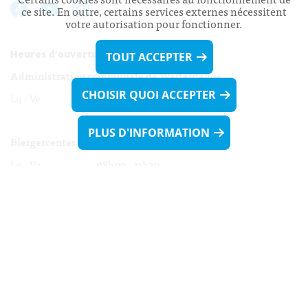
ce site. En outre, certains services externes nécessitent
votre autorisation pour fonctionner.
Heures d’ouverture:
TOUT ACCEPTER
Administration communale de Walferdange
CHOISIR QUOI ACCEPTER
Lu - Ve 08h00 - 11h30
13h30 - 16h00
PLUS D'INFORMATION
Biergercenter
Lu - Ve 08h00 - 11h30
13h30 - 16h00
Le mardi après-midi et le vendredi après-
midi uniquement sur Rdv.
Nocturne :
Mercredi de 16h00 - 18h45 uniquement sur Rdv
(prise de Rdv possible jusqu'à mardi 11h30).