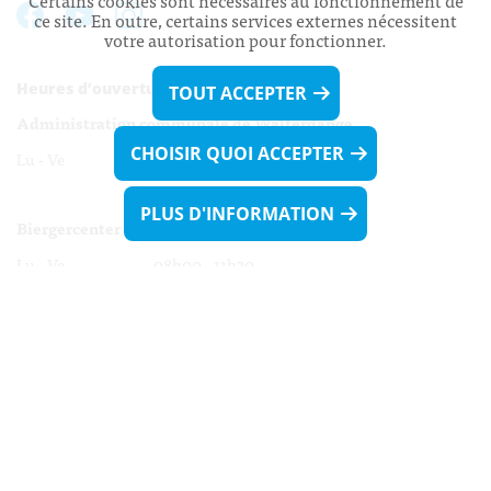
Certains cookies sont nécessaires au fonctionnement de
ce site. En outre, certains services externes nécessitent
votre autorisation pour fonctionner.
Heures d’ouverture:
TOUT ACCEPTER
Administration communale de Walferdange
CHOISIR QUOI ACCEPTER
Lu - Ve 08h00 - 11h30
13h30 - 16h00
PLUS D'INFORMATION
Biergercenter
Lu - Ve 08h00 - 11h30
13h30 - 16h00
Le mardi après-midi et le vendredi après-
midi uniquement sur Rdv.
Nocturne :
Mercredi de 16h00 - 18h45 uniquement sur Rdv
(prise de Rdv possible jusqu'à mardi 11h30).