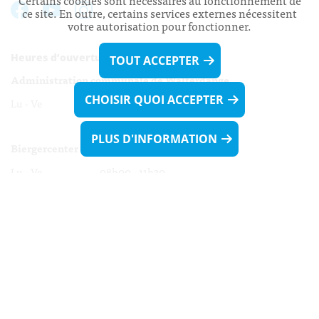
Certains cookies sont nécessaires au fonctionnement de
ce site. En outre, certains services externes nécessitent
votre autorisation pour fonctionner.
Heures d’ouverture:
TOUT ACCEPTER
Administration communale de Walferdange
CHOISIR QUOI ACCEPTER
Lu - Ve 08h00 - 11h30
13h30 - 16h00
PLUS D'INFORMATION
Biergercenter
Lu - Ve 08h00 - 11h30
13h30 - 16h00
Le mardi après-midi et le vendredi après-
midi uniquement sur Rdv.
Nocturne :
Mercredi de 16h00 - 18h45 uniquement sur Rdv
(prise de Rdv possible jusqu'à mardi 11h30).