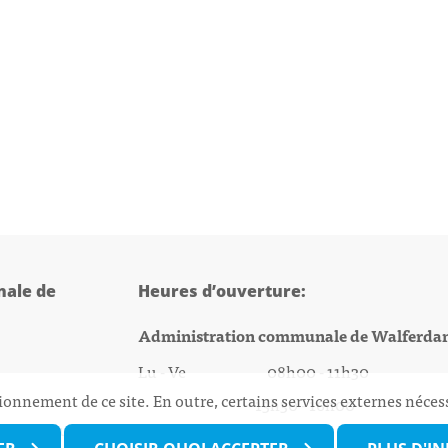
ale de
Heures d’ouverture:
Administration communale de Walferda
Lu - Ve 08h00 - 11h30
ionnement de ce site. En outre, certains services externes néces
13h30 - 16h00
@walfer.lu
Biergercenter