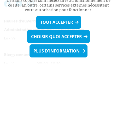
Certains cookies sont nécessaires au fonctionnement de
ce site. En outre, certains services externes nécessitent
votre autorisation pour fonctionner.
Heures d’ouverture:
TOUT ACCEPTER
Administration communale de Walferdange
CHOISIR QUOI ACCEPTER
Lu - Ve 08h00 - 11h30
13h30 - 16h00
PLUS D'INFORMATION
Biergercenter
Lu - Ve 08h00 - 11h30
13h30 - 16h00
Le mardi après-midi et le vendredi après-
midi uniquement sur Rdv.
Nocturne :
Mercredi de 16h00 - 18h45 uniquement sur Rdv
(prise de Rdv possible jusqu'à mardi 11h30).