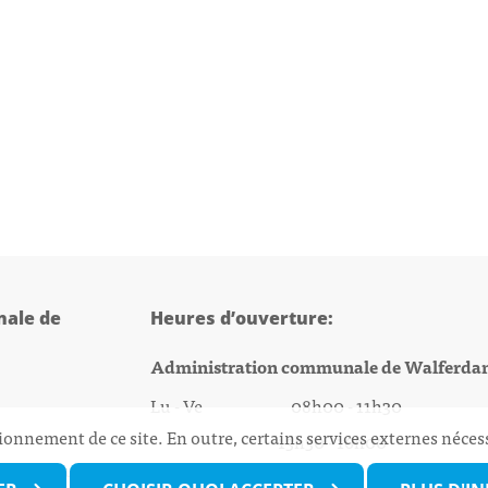
ale de
Heures d’ouverture:
Administration communale de Walferda
Lu - Ve 08h00 - 11h30
ionnement de ce site. En outre, certains services externes néces
13h30 - 16h00
@walfer.lu
Biergercenter