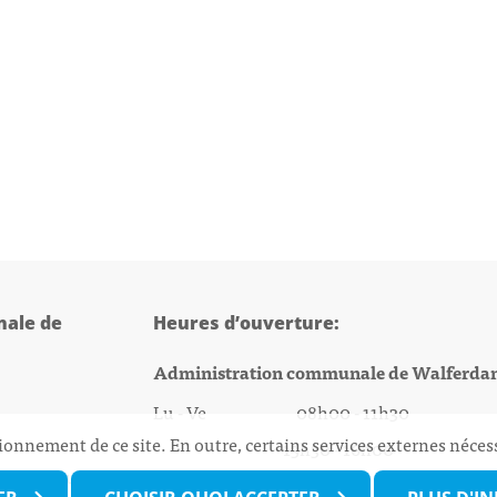
ale de
Heures d’ouverture:
Administration communale de Walferda
Lu - Ve 08h00 - 11h30
ionnement de ce site. En outre, certains services externes néces
13h30 - 16h00
@walfer.lu
Biergercenter