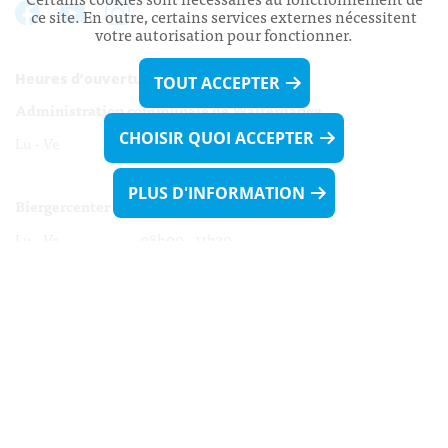
ce site. En outre, certains services externes nécessitent
votre autorisation pour fonctionner.
Heures d’ouverture:
TOUT ACCEPTER
Administration communale de Walferdange
CHOISIR QUOI ACCEPTER
Lu - Ve 08h00 - 11h30
13h30 - 16h00
PLUS D'INFORMATION
Biergercenter
Lu - Ve 08h00 - 11h30
13h30 - 16h00
Le mardi après-midi et le vendredi après-
midi uniquement sur Rdv.
Nocturne :
Mercredi de 16h00 - 18h45 uniquement sur Rdv
(prise de Rdv possible jusqu'à mardi 11h30).