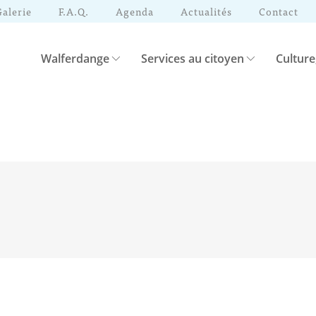
Galerie
F.A.Q.
Agenda
Actualités
Contact
Walferdange
Services au citoyen
Culture