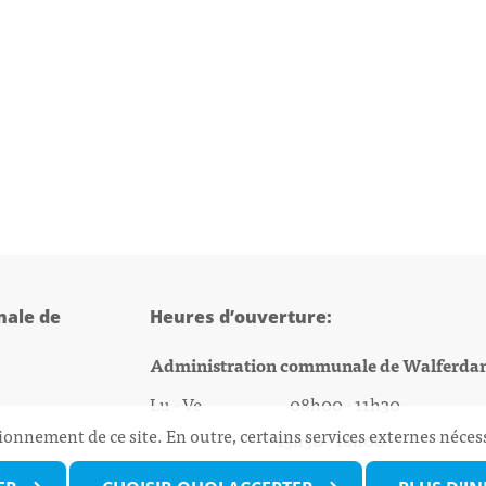
ale de
Heures d’ouverture:
Administration communale de Walferda
Lu - Ve 08h00 - 11h30
ionnement de ce site. En outre, certains services externes néces
13h30 - 16h00
@walfer.lu
Biergercenter