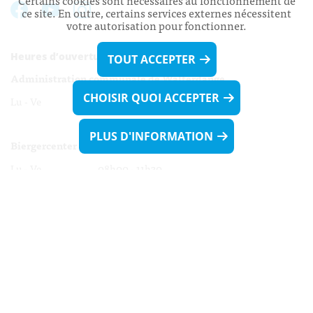
Certains cookies sont nécessaires au fonctionnement de
ce site. En outre, certains services externes nécessitent
votre autorisation pour fonctionner.
Heures d’ouverture:
TOUT ACCEPTER
Administration communale de Walferdange
CHOISIR QUOI ACCEPTER
Lu - Ve 08h00 - 11h30
13h30 - 16h00
PLUS D'INFORMATION
Biergercenter
Lu - Ve 08h00 - 11h30
13h30 - 16h00
Le mardi après-midi et le vendredi après-
midi uniquement sur Rdv.
Nocturne :
Mercredi de 16h00 - 18h45 uniquement sur Rdv
(prise de Rdv possible jusqu'à mardi 11h30).