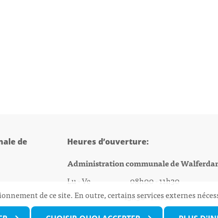
ale de
Heures d’ouverture:
Administration communale de Walferda
Lu - Ve 08h00 - 11h30
ionnement de ce site. En outre, certains services externes néces
13h30 - 16h00
@walfer.lu
Biergercenter