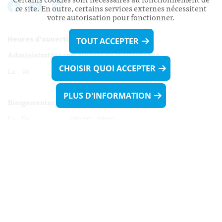
ce site. En outre, certains services externes nécessitent
votre autorisation pour fonctionner.
Heures d’ouverture:
TOUT ACCEPTER
Administration communale de Walferdange
CHOISIR QUOI ACCEPTER
Lu - Ve 08h00 - 11h30
13h30 - 16h00
PLUS D'INFORMATION
Biergercenter
Lu - Ve 08h00 - 11h30
13h30 - 16h00
Le mardi après-midi et le vendredi après-
midi uniquement sur Rdv.
Nocturne :
Mercredi de 16h00 - 18h45 uniquement sur Rdv
(prise de Rdv possible jusqu'à mardi 11h30).