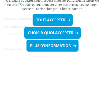
Certains cookies sont nécessaires au fonctionnement de
ce site. En outre, certains services externes nécessitent
votre autorisation pour fonctionner.
Heures d’ouverture:
TOUT ACCEPTER
Administration communale de Walferdange
CHOISIR QUOI ACCEPTER
Lu - Ve 08h00 - 11h30
13h30 - 16h00
PLUS D'INFORMATION
Biergercenter
Lu - Ve 08h00 - 11h30
13h30 - 16h00
Le mardi après-midi et le vendredi après-
midi uniquement sur Rdv.
Nocturne :
Mercredi de 16h00 - 18h45 uniquement sur Rdv
(prise de Rdv possible jusqu'à mardi 11h30).