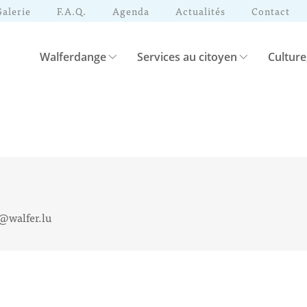
Galerie
F.A.Q.
Agenda
Actualités
Contact
Walferdange
Services au citoyen
Culture
l@walfer.lu