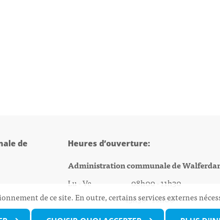
ale de
Heures d’ouverture:
Administration communale de Walferda
Lu - Ve 08h00 - 11h30
ionnement de ce site. En outre, certains services externes néces
13h30 - 16h00
@walfer.lu
Biergercenter