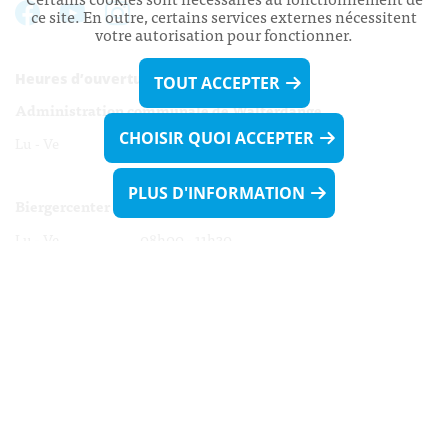
ce site. En outre, certains services externes nécessitent
votre autorisation pour fonctionner.
Heures d’ouverture:
TOUT ACCEPTER
Administration communale de Walferdange
CHOISIR QUOI ACCEPTER
Lu - Ve 08h00 - 11h30
13h30 - 16h00
PLUS D'INFORMATION
Biergercenter
Lu - Ve 08h00 - 11h30
13h30 - 16h00
Le mardi après-midi et le vendredi après-
midi uniquement sur Rdv.
Nocturne :
Mercredi de 16h00 - 18h45 uniquement sur Rdv
(prise de Rdv possible jusqu'à mardi 11h30).