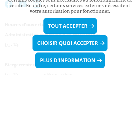
ce site. En outre, certains services externes nécessitent
votre autorisation pour fonctionner.
Heures d’ouverture:
TOUT ACCEPTER
Administration communale de Walferdange
CHOISIR QUOI ACCEPTER
Lu - Ve 08h00 - 11h30
13h30 - 16h00
PLUS D'INFORMATION
Biergercenter
Lu - Ve 08h00 - 11h30
13h30 - 16h00
Le mardi après-midi et le vendredi après-
midi uniquement sur Rdv.
Nocturne :
Mercredi de 16h00 - 18h45 uniquement sur Rdv
(prise de Rdv possible jusqu'à mardi 11h30).