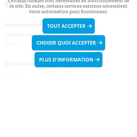
Certains cookies sont nécessaires au fonctionnement de
ce site. En outre, certains services externes nécessitent
votre autorisation pour fonctionner.
Heures d’ouverture:
TOUT ACCEPTER
Administration communale de Walferdange
CHOISIR QUOI ACCEPTER
Lu - Ve 08h00 - 11h30
13h30 - 16h00
PLUS D'INFORMATION
Biergercenter
Lu - Ve 08h00 - 11h30
13h30 - 16h00
Le mardi après-midi et le vendredi après-
midi uniquement sur Rdv.
Nocturne :
Mercredi de 16h00 - 18h45 uniquement sur Rdv
(prise de Rdv possible jusqu'à mardi 11h30).