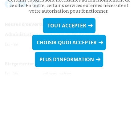
ce site. En outre, certains services externes nécessitent
votre autorisation pour fonctionner.
Heures d’ouverture:
TOUT ACCEPTER
Administration communale de Walferdange
CHOISIR QUOI ACCEPTER
Lu - Ve 08h00 - 11h30
13h30 - 16h00
PLUS D'INFORMATION
Biergercenter
Lu - Ve 08h00 - 11h30
13h30 - 16h00
Le mardi après-midi et le vendredi après-
midi uniquement sur Rdv.
Nocturne :
Mercredi de 16h00 - 18h45 uniquement sur Rdv
(prise de Rdv possible jusqu'à mardi 11h30).