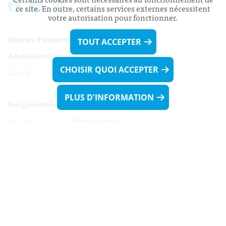
ce site. En outre, certains services externes nécessitent
votre autorisation pour fonctionner.
Heures d’ouverture:
TOUT ACCEPTER
Administration communale de Walferdange
CHOISIR QUOI ACCEPTER
Lu - Ve 08h00 - 11h30
13h30 - 16h00
PLUS D'INFORMATION
Biergercenter
Lu - Ve 08h00 - 11h30
13h30 - 16h00
Le mardi après-midi et le vendredi après-
midi uniquement sur Rdv.
Nocturne :
Mercredi de 16h00 - 18h45 uniquement sur Rdv
(prise de Rdv possible jusqu'à mardi 11h30).