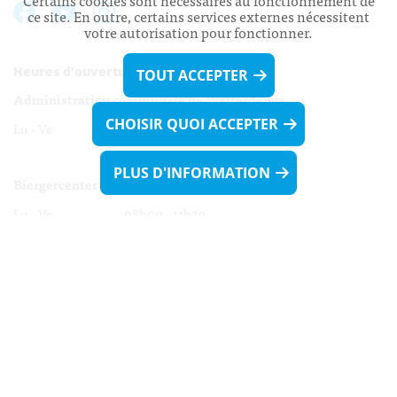
Certains cookies sont nécessaires au fonctionnement de
ce site. En outre, certains services externes nécessitent
votre autorisation pour fonctionner.
Heures d’ouverture:
TOUT ACCEPTER
Administration communale de Walferdange
CHOISIR QUOI ACCEPTER
Lu - Ve 08h00 - 11h30
13h30 - 16h00
PLUS D'INFORMATION
Biergercenter
Lu - Ve 08h00 - 11h30
13h30 - 16h00
Le mardi après-midi et le vendredi après-
midi uniquement sur Rdv.
Nocturne :
Mercredi de 16h00 - 18h45 uniquement sur Rdv
(prise de Rdv possible jusqu'à mardi 11h30).