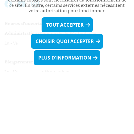
ce site. En outre, certains services externes nécessitent
votre autorisation pour fonctionner.
Heures d’ouverture:
TOUT ACCEPTER
Administration communale de Walferdange
CHOISIR QUOI ACCEPTER
Lu - Ve 08h00 - 11h30
13h30 - 16h00
PLUS D'INFORMATION
Biergercenter
Lu - Ve 08h00 - 11h30
13h30 - 16h00
Le mardi après-midi et le vendredi après-
midi uniquement sur Rdv.
Nocturne :
Mercredi de 16h00 - 18h45 uniquement sur Rdv
(prise de Rdv possible jusqu'à mardi 11h30).