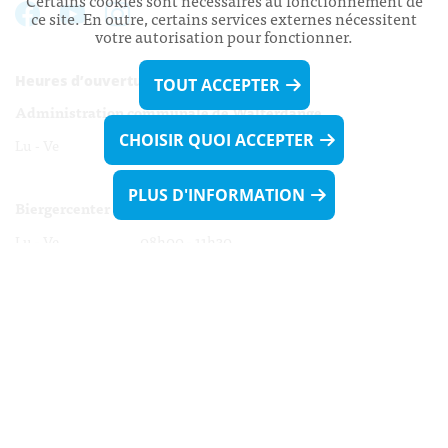
Certains cookies sont nécessaires au fonctionnement de
ce site. En outre, certains services externes nécessitent
votre autorisation pour fonctionner.
Heures d’ouverture:
TOUT ACCEPTER
Administration communale de Walferdange
CHOISIR QUOI ACCEPTER
Lu - Ve 08h00 - 11h30
13h30 - 16h00
PLUS D'INFORMATION
Biergercenter
Lu - Ve 08h00 - 11h30
13h30 - 16h00
Le mardi après-midi et le vendredi après-
midi uniquement sur Rdv.
Nocturne :
Mercredi de 16h00 - 18h45 uniquement sur Rdv
(prise de Rdv possible jusqu'à mardi 11h30).