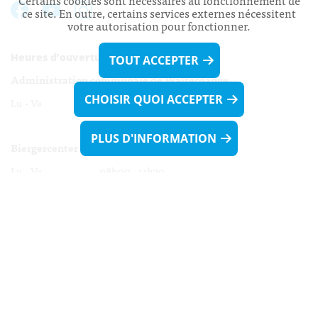
Certains cookies sont nécessaires au fonctionnement de
ce site. En outre, certains services externes nécessitent
votre autorisation pour fonctionner.
Heures d’ouverture:
TOUT ACCEPTER
Administration communale de Walferdange
CHOISIR QUOI ACCEPTER
Lu - Ve 08h00 - 11h30
13h30 - 16h00
PLUS D'INFORMATION
Biergercenter
Lu - Ve 08h00 - 11h30
13h30 - 16h00
Le mardi après-midi et le vendredi après-
midi uniquement sur Rdv.
Nocturne :
Mercredi de 16h00 - 18h45 uniquement sur Rdv
(prise de Rdv possible jusqu'à mardi 11h30).