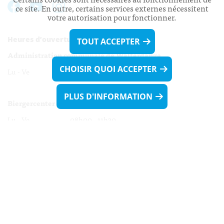
ce site. En outre, certains services externes nécessitent
votre autorisation pour fonctionner.
Heures d’ouverture:
TOUT ACCEPTER
Administration communale de Walferdange
CHOISIR QUOI ACCEPTER
Lu - Ve 08h00 - 11h30
13h30 - 16h00
PLUS D'INFORMATION
Biergercenter
Lu - Ve 08h00 - 11h30
13h30 - 16h00
Le mardi après-midi et le vendredi après-
midi uniquement sur Rdv.
Nocturne :
Mercredi de 16h00 - 18h45 uniquement sur Rdv
(prise de Rdv possible jusqu'à mardi 11h30).