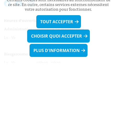
ce site. En outre, certains services externes nécessitent
votre autorisation pour fonctionner.
Heures d’ouverture:
TOUT ACCEPTER
Administration communale de Walferdange
CHOISIR QUOI ACCEPTER
Lu - Ve 08h00 - 11h30
13h30 - 16h00
PLUS D'INFORMATION
Biergercenter
Lu - Ve 08h00 - 11h30
13h30 - 16h00
Le mardi après-midi et le vendredi après-
midi uniquement sur Rdv.
Nocturne :
Mercredi de 16h00 - 18h45 uniquement sur Rdv
(prise de Rdv possible jusqu'à mardi 11h30).