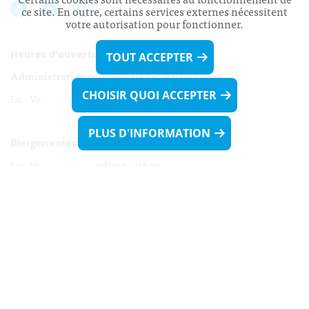
ce site. En outre, certains services externes nécessitent
votre autorisation pour fonctionner.
Heures d’ouverture:
TOUT ACCEPTER
Administration communale de Walferdange
CHOISIR QUOI ACCEPTER
Lu - Ve 08h00 - 11h30
13h30 - 16h00
PLUS D'INFORMATION
Biergercenter
Lu - Ve 08h00 - 11h30
13h30 - 16h00
Le mardi après-midi et le vendredi après-
midi uniquement sur Rdv.
Nocturne :
Mercredi de 16h00 - 18h45 uniquement sur Rdv
(prise de Rdv possible jusqu'à mardi 11h30).