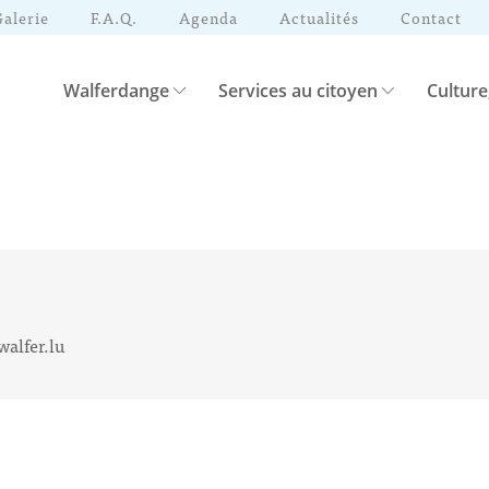
Galerie
F.A.Q.
Agenda
Actualités
Contact
Walferdange
Services au citoyen
Culture
walfer.lu