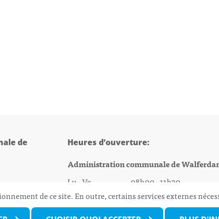
ale de
Heures d’ouverture:
Administration communale de Walferda
Lu - Ve 08h00 - 11h30
ionnement de ce site. En outre, certains services externes néces
13h30 - 16h00
@walfer.lu
Biergercenter