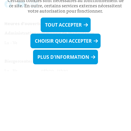
Certains cookies sont nécessaires au fonctionnement de
ce site. En outre, certains services externes nécessitent
votre autorisation pour fonctionner.
Heures d’ouverture:
TOUT ACCEPTER
Administration communale de Walferdange
CHOISIR QUOI ACCEPTER
Lu - Ve 08h00 - 11h30
13h30 - 16h00
PLUS D'INFORMATION
Biergercenter
Lu - Ve 08h00 - 11h30
13h30 - 16h00
Le mardi après-midi et le vendredi après-
midi uniquement sur Rdv.
Nocturne :
Mercredi de 16h00 - 18h45 uniquement sur Rdv
(prise de Rdv possible jusqu'à mardi 11h30).