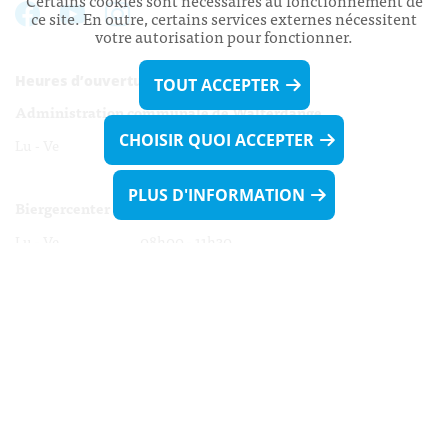
Certains cookies sont nécessaires au fonctionnement de
ce site. En outre, certains services externes nécessitent
votre autorisation pour fonctionner.
Heures d’ouverture:
TOUT ACCEPTER
Administration communale de Walferdange
CHOISIR QUOI ACCEPTER
Lu - Ve 08h00 - 11h30
13h30 - 16h00
PLUS D'INFORMATION
Biergercenter
Lu - Ve 08h00 - 11h30
13h30 - 16h00
Le mardi après-midi et le vendredi après-
midi uniquement sur Rdv.
Nocturne :
Mercredi de 16h00 - 18h45 uniquement sur Rdv
(prise de Rdv possible jusqu'à mardi 11h30).