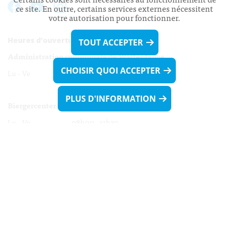
ce site. En outre, certains services externes nécessitent
votre autorisation pour fonctionner.
Heures d’ouverture:
TOUT ACCEPTER
Administration communale de Walferdange
CHOISIR QUOI ACCEPTER
Lu - Ve 08h00 - 11h30
13h30 - 16h00
PLUS D'INFORMATION
Biergercenter
Lu - Ve 08h00 - 11h30
13h30 - 16h00
Le mardi après-midi et le vendredi après-
midi uniquement sur Rdv.
Nocturne :
Mercredi de 16h00 - 18h45 uniquement sur Rdv
(prise de Rdv possible jusqu'à mardi 11h30).