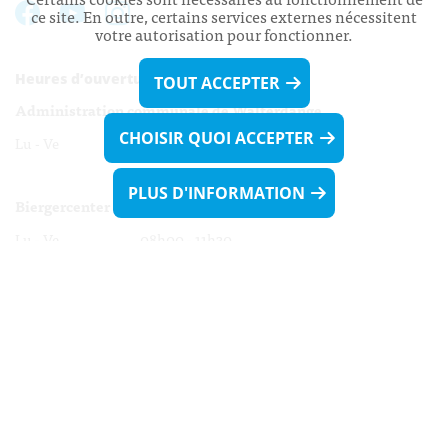
ce site. En outre, certains services externes nécessitent
votre autorisation pour fonctionner.
Heures d’ouverture:
TOUT ACCEPTER
Administration communale de Walferdange
CHOISIR QUOI ACCEPTER
Lu - Ve 08h00 - 11h30
13h30 - 16h00
PLUS D'INFORMATION
Biergercenter
Lu - Ve 08h00 - 11h30
13h30 - 16h00
Le mardi après-midi et le vendredi après-
midi uniquement sur Rdv.
Nocturne :
Mercredi de 16h00 - 18h45 uniquement sur Rdv
(prise de Rdv possible jusqu'à mardi 11h30).