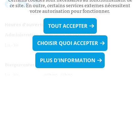
ce site. En outre, certains services externes nécessitent
votre autorisation pour fonctionner.
Heures d’ouverture:
TOUT ACCEPTER
Administration communale de Walferdange
CHOISIR QUOI ACCEPTER
Lu - Ve 08h00 - 11h30
13h30 - 16h00
PLUS D'INFORMATION
Biergercenter
Lu - Ve 08h00 - 11h30
13h30 - 16h00
Le mardi après-midi et le vendredi après-
midi uniquement sur Rdv.
Nocturne :
Mercredi de 16h00 - 18h45 uniquement sur Rdv
(prise de Rdv possible jusqu'à mardi 11h30).