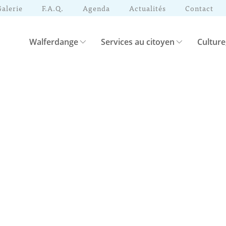
Galerie
F.A.Q.
Agenda
Actualités
Contact
Walferdange
Services au citoyen
Culture