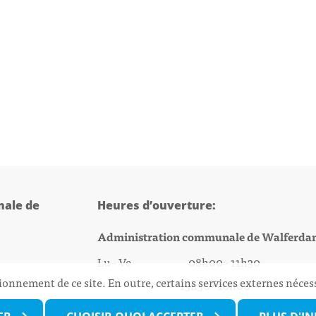
ale de
Heures d’ouverture:
Administration communale de Walferda
Lu - Ve 08h00 - 11h30
ionnement de ce site. En outre, certains services externes néces
13h30 - 16h00
@walfer.lu
Biergercenter