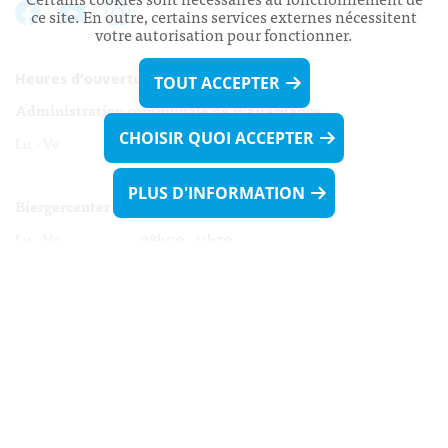
ce site. En outre, certains services externes nécessitent
votre autorisation pour fonctionner.
Heures d’ouverture:
TOUT ACCEPTER
Administration communale de Walferdange
CHOISIR QUOI ACCEPTER
Lu - Ve 08h00 - 11h30
13h30 - 16h00
PLUS D'INFORMATION
Biergercenter
Lu - Ve 08h00 - 11h30
13h30 - 16h00
Le mardi après-midi et le vendredi après-
midi uniquement sur Rdv.
Nocturne :
Mercredi de 16h00 - 18h45 uniquement sur Rdv
(prise de Rdv possible jusqu'à mardi 11h30).