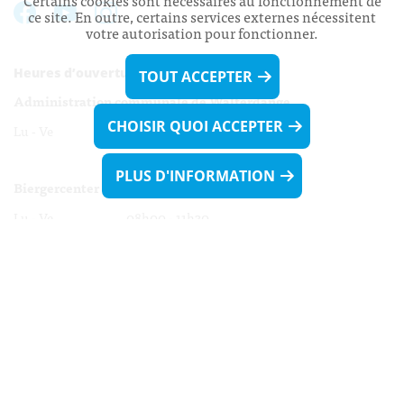
Certains cookies sont nécessaires au fonctionnement de
ce site. En outre, certains services externes nécessitent
votre autorisation pour fonctionner.
Heures d’ouverture:
TOUT ACCEPTER
Administration communale de Walferdange
CHOISIR QUOI ACCEPTER
Lu - Ve 08h00 - 11h30
13h30 - 16h00
PLUS D'INFORMATION
Biergercenter
Lu - Ve 08h00 - 11h30
13h30 - 16h00
Le mardi après-midi et le vendredi après-
midi uniquement sur Rdv.
Nocturne :
Mercredi de 16h00 - 18h45 uniquement sur Rdv
(prise de Rdv possible jusqu'à mardi 11h30).