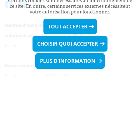
Certains cookies sont nécessaires au fonctionnement de
ce site. En outre, certains services externes nécessitent
votre autorisation pour fonctionner.
Heures d’ouverture:
TOUT ACCEPTER
Administration communale de Walferdange
CHOISIR QUOI ACCEPTER
Lu - Ve 08h00 - 11h30
13h30 - 16h00
PLUS D'INFORMATION
Biergercenter
Lu - Ve 08h00 - 11h30
13h30 - 16h00
Le mardi après-midi et le vendredi après-
midi uniquement sur Rdv.
Nocturne :
Mercredi de 16h00 - 18h45 uniquement sur Rdv
(prise de Rdv possible jusqu'à mardi 11h30).